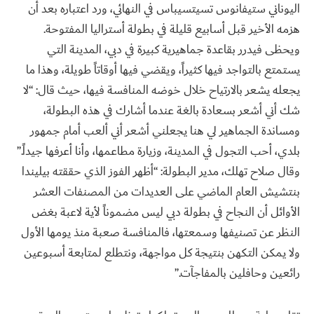
اليوناني ستيفانوس تسيتسيباس في النهائي، ورد اعتباره بعد أن
هزمه الأخير قبل أسابيع قليلة في بطولة أستراليا المفتوحة.
ويحظى فيدرر بقاعدة جماهيرية كبيرة في دبي، المدينة التي
يستمتع بالتواجد فيها كثيراً، ويقضي فيها أوقاتاً طويلة، وهذا ما
يجعله يشعر بالارتياح خلال خوضه المنافسة فيها، حيث قال: “لا
شك أني أشعر بسعادة بالغة عندما أشارك في هذه البطولة،
ومساندة الجماهير لي هنا يجعلني أشعر أني ألعب أمام جمهور
بلدي، أحب التجول في المدينة، وزيارة مطاعمها، وأنا أعرفها جيداً.”
وقال صلاح تهلك، مدير البطولة: “أظهر الفوز الذي حققته بيليندا
بنتشيش العام الماضي على العديدات من المصنفات العشر
الأوائل أن النجاح في بطولة دبي ليس مضموناً لأية لاعبة بغض
النظر عن تصنيفها وسمعتها، فالمنافسة صعبة منذ يومها الأول
ولا يمكن التكهن بنتيجة كل مواجهة، ونتطلع لمتابعة أسبوعين
رائعين وحافلين بالمفاجآت.”