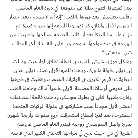
بيترا كفيتوفا، لتتوج بطلة غير متوقعة في دورة العام الماضي.
وقالت بنتشيش بعد فوزها باللقب: “إنه أمر لا يصدق، بعد اجتياز
الدورين الأول والثاني، كنا نقول: يا للروعة إنها بطولة كبيرة، ثم
فزت على سابالينكا بعد أن كانت النتيجة لصالحها، واقتربت من
الهزيمة في عدة مواجهات، وحصولي على اللقب في آخر المطاف
شيء مدهش .”
وشكل فوز بنتشيش بلقب دبي نقطة انطلاق لها، حيث وصلت
إلى نهائي بطولة مالوركا، ويلغت للمرة الأولى نصف نهائي إحدى
البطولات الأربع الكبرى في الولايات المتحدة، وتغلبت في طريقها
على نعومي أوساكا، المصنفة الأولى عالمياً آنذاك وحاملة اللقب،
وفازت بلقبها الثاني في بطولة موسكو، ودخلت قائمة المصنفات
العشر الأُول مجدداً عقب مشاركتها في بطولة الولايات المتحدة
المفتوحة، بعد فترة انقطاع استغرقت أربع سنوات وأربعة شهور.
بدوره واصل السويسري روجيه فيدرر العام الماضي عروضه
القوية في دبي، حيث نجح في مواجهة التحدي الكبير الذي فرضه