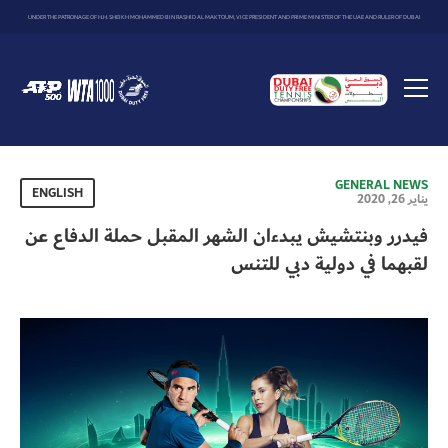
UNDER THE PATRONAGE OF H.H. SHEIKH MOHAMMED BIN RASHID AL MAKTOUM, VICE PRESIDENT AND PRIME MINISTER OF THE UAE AND RULER OF DUBAI
Dubai
Duty
Toggle
Free
menu
Tennis
Championship
GENERAL NEWS
ENGLISH
يناير 26, 2020
فيدرر وبنتشيش يبدءان الشهر المقبل حملة الدفاع عن
لقبهما في دولية دبي للتنس