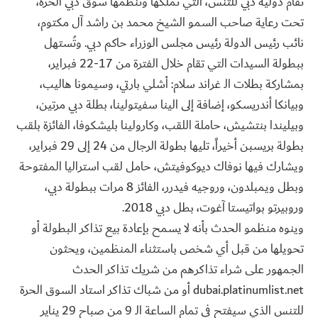
تقام دولية دبي للتنس، التي تملكها وتنظمها سوق دبي الحرة،
تحت رعاية صاحب السمو الشيخ محمد بن راشد آل مكتوم،
نائب رئيس الدولة رئيس مجلس الوزراء حاكم دبي. وتُستهل
ببطولة السيدات التي تقام خلال الفترة من 17-22 فبراير،
بمشاركة بطلات الـ غراند سلام: أشلي بارتي، وسيمونا هاليب،
وبيانكا أندريسكو، إضافة إلى الينا سفيتولينا، بطلة دبي مرتين،
وبيليندا بنتشيش، حاملة اللقب، وكارولينا بليشكوفا، الفائزة بلقب
بطولة بريسبن أخيراً، تليها بطولة الرجال من 24 إلى 29 فبراير،
ويشارك فيها نوفاك ديوكوفيتش، حامل لقب استراليا المفتوحة
وبطل ويمبلدون، وروجيه فيدرر، الفائز 8 مرات ببطولة دبي،
وروبيرتو بواتيستا آغوت، بطل دبي 2018.
وينوه منظمو الحدث بأنه لا يسمح بإعادة بيع تذاكر البطولة أو
تحويلها من قبل أي شخص باستثناء المنظمين، ويحثون
الجمهور على شراء تذاكرهم من شريك تذاكر الحدث
dubai.platinumlist.net أو من شباك تذاكر استاد السوق الحرة
للتنس الذي سيفتح في تمام الساعة الـ 9 من صباح 29 يناير