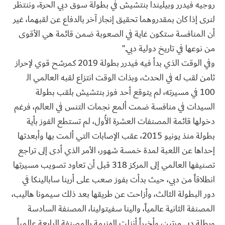
روجيه فيدرر وبيليندا بنتشيش في بطولة سوق دبي الحرة، وننتظر
لنرى إذا كان بمقدروهما تحقيق إنجاز آخر بالدفاع عن لقبهما، غير
أن المنافسة ستكون غاية في الصعوبة ضمن قائمة هي الأقوى
من نوعها في تاريخ دولية دبي.”
وفي الوقت الذي بدأ فيه فيدرر بطولة 2019 كمرشح قوي لإحراز
ثامن لقب له في الحدث، وبذات الوقت انتزاع لقبه العالمي الـ
100 في مسيرته، لم يتوقع أحد فوز بنتشيش بلقب بطولة
السيدات في منافسة ضمت ألمع نجمات التنس في العالم، فرغم
دخولها قائمة المصنفات العشرة الأُول، لم تستطع الفوز بأية
بطولة منذ يونيو 2015، عقب الإصابات التي ألمت بها وأبعدتها
إحداها عن اللعبة لمدة خمسة شهور، الأمر الذي أدى إلى تراجع
تصنيفها العالمي إلى المركز 318 قبل أن تعاود تصويب مسيرتها
انطلاقاً من دبي، حيث بدأت بفوز صعب على أرينا سابالينكا في
دور البطولة الثالث، وأزاحت عن طريقها بعد ذلك سيمونا هاليب،
المصنفة الثانية عالمياً، والينا سفيتولينا، المصنفة السادسة
وبطلة دبي مرتين، وأخيراً أنزلت الهزيمة بالمصنفة الرابعة عالمياً