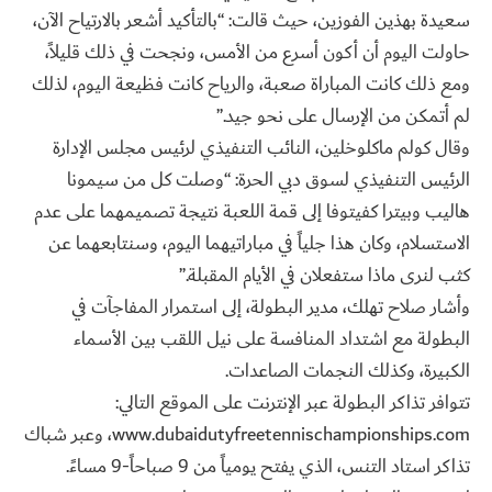
سعيدة بهذين الفوزين، حيث قالت: “بالتأكيد أشعر بالارتياح الآن،
حاولت اليوم أن أكون أسرع من الأمس، ونجحت في ذلك قليلاً،
ومع ذلك كانت المباراة صعبة، والرياح كانت فظيعة اليوم، لذلك
لم أتمكن من الإرسال على نحو جيد.”
وقال كولم ماكلوخلين، النائب التنفيذي لرئيس مجلس الإدارة
الرئيس التنفيذي لسوق دبي الحرة: “وصلت كل من سيمونا
هاليب وبيترا كفيتوفا إلى قمة اللعبة نتيجة تصميمهما على عدم
الاستسلام، وكان هذا جلياً في مباراتيهما اليوم، وسنتابعهما عن
كثب لنرى ماذا ستفعلان في الأيام المقبلة.”
وأشار صلاح تهلك، مدير البطولة، إلى استمرار المفاجآت في
البطولة مع اشتداد المنافسة على نيل اللقب بين الأسماء
الكبيرة، وكذلك النجمات الصاعدات.
تتوافر تذاكر البطولة عبر الإنترنت على الموقع التالي:
www.dubaidutyfreetennischampionships.com، وعبر شباك
تذاكر استاد التنس، الذي يفتح يومياً من 9 صباحاً-9 مساءً.