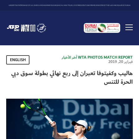
UNDER THE PATRONAGE OF H.H. SHEIKH MOHAMMED BIN RASHID AL MAKTOUM, VICE PRESIDENT AND PRIME MINISTER OF THE UAE AND RULER OF DUBAI
Dubai
Duty
Toggle
Free
menu
Tennis
Championship
MATCH REPORT
PHOTOS
WTA
آخر الأخبار
ENGLISH
فبراير 20, 2019
هاليب وكفيتوفا تعبران إلى ربع نهائي بطولة سوق دبي
الحرة للتنس