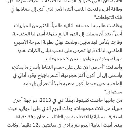
الثانية، كان لعبي كثيراً في الوسط، لذلك بدأت أتحرك بسرعة أقل،
وطاقة أقل، وفتحت اللعب أكثر، الأمر الذي أدى إلى معاناتها في
تلك الاتجاهات.”
وخاضت هاليب، المصنفة الثانية عالمياً، الكثير من المباريات
أخيراً، بعد أن وصلت إلى الدور الرابع بطولة أستراليا المفتوحة،
وفازت بكأس فيد مرتين، وبلغت نهائي بطولة الدوحة الأسبوع
الماضي، لذلك فإنها تحرص على تجنب تبادل الكرات لفترة
طويلة، وخوض مواجهات من 3 مجموعات.
وأضافت: “أحرص الآن على على حسم النقاط بأسرع ما يمكن،
وأسعى إلى أن أكون أكثر هجومية، أشعر بارتياح وقوة أدائي في
الملعب، حتى عندما أكون متعبة قليلاً أشعر أني في قمة
مستواي.”
من جانبها خاضت كفيتوفا، بطلة دبي في 2013، مواجهة أخرى
طويلة من ثلاث مجموعات، وذلك لليوم الثاني على التوالي، حيث
استغرقت مباراتها الافتتاحية يوم الثلاثاء ساعتان و34 دقيقة،
بينما أنهت الثانية اليوم مع برادي في ساعتين و12 دقيقة، وكانت