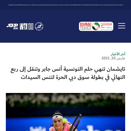
UNDER THE PATRONAGE OF H.H. SHEIKH MOHAMMED BIN RASHID AL MAKTOUM, VICE PRESIDENT AND PRIME MINISTER OF THE UAE AND RULER OF DUBAI
Dubai
Duty
Toggle
Free
menu
Tennis
Championship
آخر الأخبار
مارس 10, 2021
تايشمان تنهي حلم التونسية أنس جابر وتنقل إلى ربع
النهائي في بطولة سوق دبي الحرة لتنس السيدات