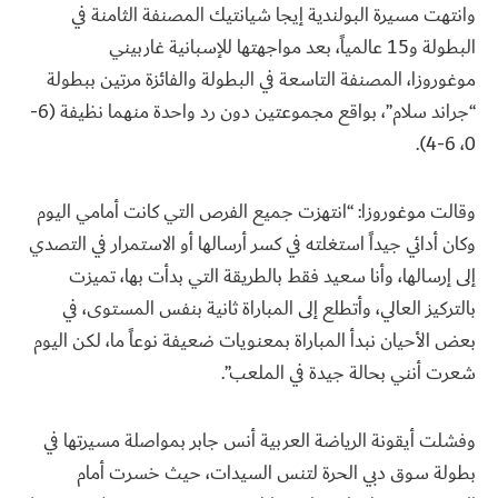
وانتهت مسيرة البولندية إيجا شيانتيك المصنفة الثامنة في
البطولة و15 عالمياً، بعد مواجهتها للإسبانية غاربيني
موغوروزا، المصنفة التاسعة في البطولة والفائزة مرتين ببطولة
“جراند سلام”، بواقع مجموعتين دون رد واحدة منهما نظيفة (6-
0، 6-4).
وقالت موغوروزا: “انتهزت جميع الفرص التي كانت أمامي اليوم
وكان أدائي جيداً استغلته في كسر أرسالها أو الاستمرار في التصدي
إلى إرسالها، وأنا سعيد فقط بالطريقة التي بدأت بها، تميزت
بالتركيز العالي، وأتطلع إلى المباراة ثانية بنفس المستوى، في
بعض الأحيان نبدأ المباراة بمعنويات ضعيفة نوعاً ما، لكن اليوم
شعرت أنني بحالة جيدة في الملعب”.
وفشلت أيقونة الرياضة العربية أنس جابر بمواصلة مسيرتها في
بطولة سوق دبي الحرة لتنس السيدات، حيث خسرت أمام