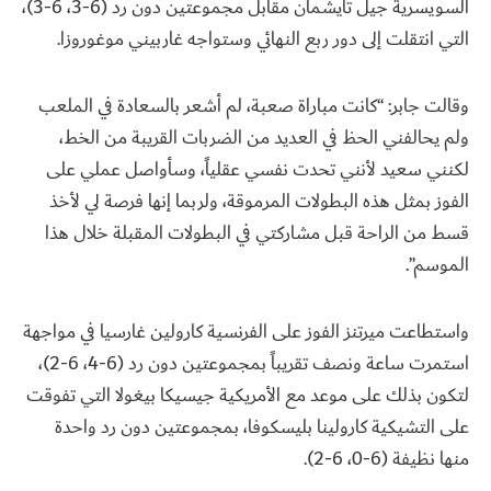
السويسرية جيل تايشمان مقابل مجموعتين دون رد (6-3، 6-3)،
التي انتقلت إلى دور ربع النهائي وستواجه غاربيني موغوروزا.
وقالت جابر: “كانت مباراة صعبة، لم أشعر بالسعادة في الملعب
ولم يحالفني الحظ في العديد من الضربات القريبة من الخط،
لكنني سعيد لأنني تحدت نفسي عقلياً، وسأواصل عملي على
الفوز بمثل هذه البطولات المرموقة، ولربما إنها فرصة لي لأخذ
قسط من الراحة قبل مشاركتي في البطولات المقبلة خلال هذا
الموسم”.
واستطاعت ميرتنز الفوز على الفرنسية كارولين غارسيا في مواجهة
استمرت ساعة ونصف تقريباً بمجموعتين دون رد (6-4، 6-2)،
لتكون بذلك على موعد مع الأمريكية جيسيكا بيغولا التي تفوقت
على التشيكية كارولينا بليسكوفا، بمجموعتين دون رد واحدة
منها نظيفة (6-0، 6-2).