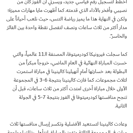
أخطط لتسجيل رقم قياسي جديد، ويسرني أن الفوز كان من
نصيبي وأفخر بالأداء الذي قدمته. كما أظهرت مايا مهارات مميزة؛
ولكن في النهاية هذا ما يميز رياضة التنس، حيث نلعب أحياناً على
مدار أكثر من ثلاث ساعات ونصف لتفصل نقطة واحدة بين الفائز
والخاسر”.
كما سجلت فيرونيكا كودرميتوفا، المصنفة الـ11 عالمياً، والتي
خسرت المباراة النهائية في العام الماضي، خروجاً مبكراً من
البطولة بعد خسارتها أمام أنهيلينا كالينينا في مباراة استمرت
لثلاث مجموعات. كما فازت كالينينا بنتيجة 6-3 في المجموعة
الأولى خلال مباراة أخرى امتدت أكثر من ثلاث ساعات، قبل أن
تنجح منافستها كودرميتوفا في الفوز بنتيجة 7-5 في الجولة
الثانية.
وعادت كالينينا لتستعيد الأفضلية وتكسر إرسال منافستها ثلاث
مرات في المجموعة الثالثة وتفوز بالمباراة، لتتأهل بذلك لمواجهة