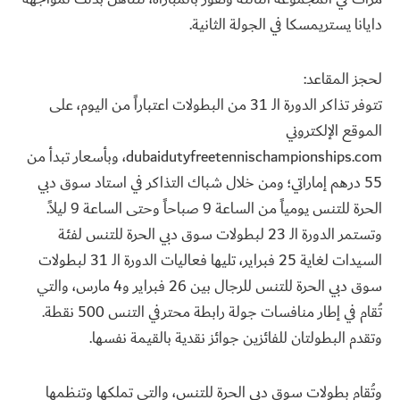
دايانا يستريمسكا في الجولة الثانية.
لحجز المقاعد:
تتوفر تذاكر الدورة الـ 31 من البطولات اعتباراً من اليوم، على
الموقع الإلكتروني
dubaidutyfreetennischampionships.com، وبأسعار تبدأ من
55 درهم إماراتي؛ ومن خلال شباك التذاكر في استاد سوق دبي
الحرة للتنس يومياً من الساعة 9 صباحاً وحتى الساعة 9 ليلاً.
وتستمر الدورة الـ 23 لبطولات سوق دبي الحرة للتنس لفئة
السيدات لغاية 25 فبراير، تليها فعاليات الدورة الـ 31 لبطولات
سوق دبي الحرة للتنس للرجال بين 26 فبراير و4 مارس، والتي
تُقام في إطار منافسات جولة رابطة محترفي التنس 500 نقطة.
وتقدم البطولتان للفائزين جوائز نقدية بالقيمة نفسها.
وتُقام بطولات سوق دبي الحرة للتنس، والتي تملكها وتنظمها