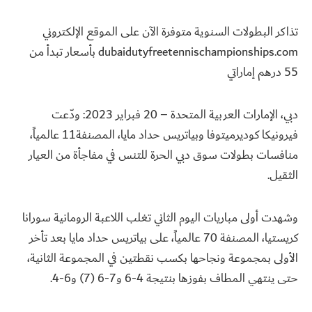
تذاكر البطولات السنوية متوفرة الآن على الموقع الإلكتروني
dubaidutyfreetennischampionships.com بأسعار تبدأ من
55 درهم إماراتي
دبي، الإمارات العربية المتحدة – 20 فبراير 2023: ودّعت
فيرونيكا كوديرميتوفا وبياتريس حداد مايا، المصنفة11 عالمياً،
منافسات بطولات سوق دبي الحرة للتنس في مفاجأة من العيار
الثقيل.
وشهدت أولى مباريات اليوم الثاني تغلب اللاعبة الرومانية سورانا
كريستيا، المصنفة 70 عالمياً، على بياتريس حداد مايا بعد تأخر
الأولى بمجموعة ونجاحها بكسب نقطتين في المجموعة الثانية،
حتى ينتهي المطاف بفوزها بنتيجة 4-6 و7-6 (7) و6-4.