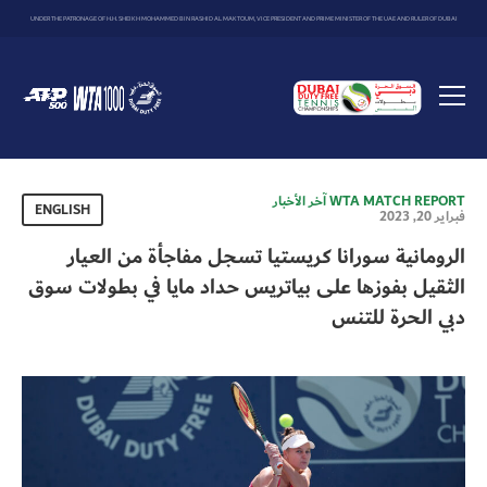
UNDER THE PATRONAGE OF H.H. SHEIKH MOHAMMED BIN RASHID AL MAKTOUM, VICE PRESIDENT AND PRIME MINISTER OF THE UAE AND RULER OF DUBAI
Dubai
Duty
Toggle
Free
menu
Tennis
Championship
MATCH REPORT
WTA
آخر الأخبار
ENGLISH
فبراير 20, 2023
الرومانية سورانا كريستيا تسجل مفاجأة من العيار
الثقيل بفوزها على بياتريس حداد مايا في بطولات سوق
دبي الحرة للتنس